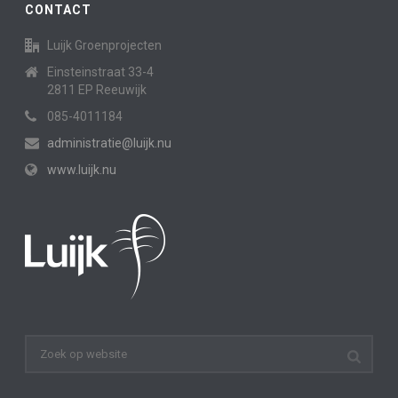
CONTACT
Luijk Groenprojecten
Einsteinstraat 33-4
2811 EP Reeuwijk
085-4011184
administratie@luijk.nu
www.luijk.nu